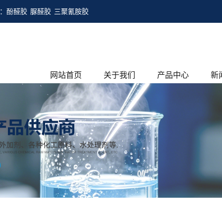
：
酚醛胶
脲醛胶
三聚氰胺胶
网站首页
关于我们
产品中心
新
公司简介
化工原料
公
荣誉资质
木业胶粘剂
行
水处理药剂
技
铸造用
建筑材料