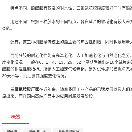
特点不同：酚醛胶有较强的耐水性；三聚氰胺胶硬度较好同时有很
用途不同：根据三种胶水的不同特点，各自适合的领域也有较大差
类的。
还有，这三种树脂是传统上的最主要的热固性树脂，同时也是用量
而酚醛胶的耐老化性能有高温老化、人工加速老化与自然老化之分
度变化情况。一般在0、1、4、13、26、52个星期后抽出5-10个试
醛胶的耐温性能指标。所谓人工加速气候老化，是对试件施加模拟与恶劣
30天不等，而后脷其强度变化情况。
三聚氰胺胶厂家
在近年来，随着我国工业产品的迅猛发展以及人们
显出来，而在国内高端产品中的应用尚属发展阶段。
标签
脲醛胶
脲醛胶厂家
脲醛胶哪家好