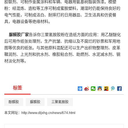
胶联剂、可制作金属涂料和车辆、电器用氨基树脂装饰漆。模塑
粉：经混炼、造粒等工序可制成蜜胺塑料，潮湿时仍能保持良好的
电气性能，可制成洁白、耐摔打的日用器皿、卫生洁具和仿瓷餐
具，电器设备等绝缘材料。
脲醛胶厂家
告诉你三聚氰胺胶粉在造纸方面的应用：用乙醚醚化
后可用作纸张处理剂，生产抗皱、抗缩以及不腐烂的钞票和军用地
图等优良的纸张。与其他原料混配还可以生产出织物整理剂、皮革
鞣润剂、上光剂和抗水剂、橡胶粘合剂、助燃剂、水泥减水剂、钢
材淡化剂等。
标签
酚醛胶
脲醛胶
三聚氰胺胶
本文网址：
http://www.dljxhg.cn/news/674.html